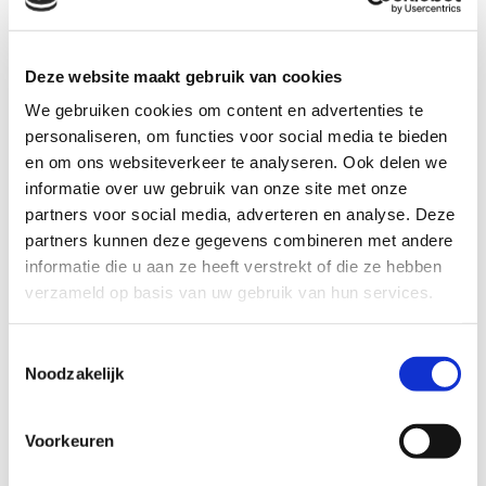
Website
ijsselmarke.nl/fietstocht
Deze website maakt gebruik van cookies
We gebruiken cookies om content en advertenties te
Adres
personaliseren, om functies voor social media te bieden
en om ons websiteverkeer te analyseren. Ook delen we
Stationsstraat 1 6971 BX Brummen
informatie over uw gebruik van onze site met onze
partners voor social media, adverteren en analyse. Deze
Zaterdag 23 mei
partners kunnen deze gegevens combineren met andere
09:00 - 17:00 uur
informatie die u aan ze heeft verstrekt of die ze hebben
verzameld op basis van uw gebruik van hun services.
Zondag 24 mei
09:00 - 17:00 uur
Toestemmingsselectie
Noodzakelijk
Maandag 25 mei
Voorkeuren
09:00 - 17:00 uur