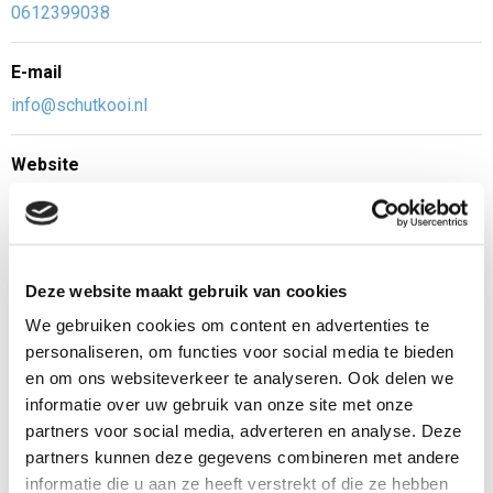
0612399038
E-mail
info@schutkooi.nl
Website
www.schutkooi.nl
Adres
Deze website maakt gebruik van cookies
Veerweg 3 5827 AD Vortum-Mullem
We gebruiken cookies om content en advertenties te
Zondag 24 mei
personaliseren, om functies voor social media te bieden
en om ons websiteverkeer te analyseren. Ook delen we
10:30 - 12:00 uur
informatie over uw gebruik van onze site met onze
partners voor social media, adverteren en analyse. Deze
Wat is er te doen?
partners kunnen deze gegevens combineren met andere
Rondleiding
informatie die u aan ze heeft verstrekt of die ze hebben