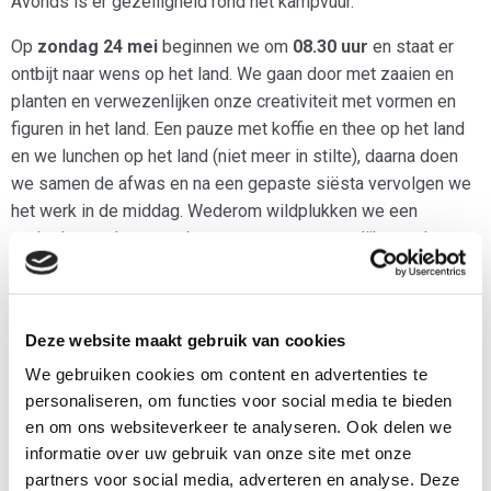
Avonds is er gezelligheid rond het kampvuur.
Op
zondag 24 mei
beginnen we om
08.30
uur
en staat er
ontbijt naar wens op het land. We gaan door met zaaien en
planten en verwezenlijken onze creativiteit met vormen en
figuren in het land. Een pauze met koffie en thee op het land
en we lunchen op het land (niet meer in stilte), daarna doen
we samen de afwas en na een gepaste siësta vervolgen we
het werk in de middag. Wederom wildplukken we een
gedeelte van het avondeten en eten gezamenlijk, om daarna
weer af te wassen. In de avond is er een boekenclub. We
bespreken het boek
The solutions are already there
van Peter
Gelderloos – de aarde staat in de fik, onze bibliotheek
Deze website maakt gebruik van cookies
brandt: laten we het hebben over échte oplossingen in tijden
We gebruiken cookies om content en advertenties te
van klimaatcatastrofe en de ondergang van de biodiversiteit
personaliseren, om functies voor social media te bieden
Op
maandag 25 mei
beginnen we weer om
08.30 uur
en
en om ons websiteverkeer te analyseren. Ook delen we
staat er ontbijt naar wens op het land. De pauze en lunch is
informatie over uw gebruik van onze site met onze
ook weer op het land waarna we gezamenlijk afwassen en
partners voor social media, adverteren en analyse. Deze