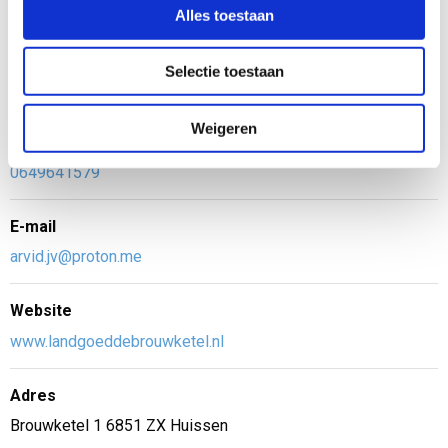
ruimte voor Natural Farming, geconceptualiseerd door
Alles toestaan
Masanobu Fukuoka.
Zie de
website
voor meer informatie.
Selectie toestaan
Weigeren
Telefoon
0649641579
E-mail
arvid.jv@proton.me
Website
www.landgoeddebrouwketel.nl
Adres
Brouwketel 1 6851 ZX Huissen