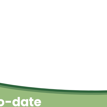
Naar boven
o-date