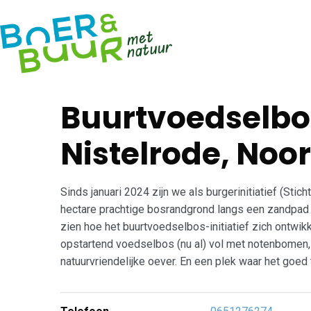
Open Voeds
Buurtvoedselbos
Nistelrode, Noo
Sinds januari 2024 zijn we als burgerinitiatief (Sti
hectare prachtige bosrandgrond langs een zandpad 
zien hoe het buurtvoedselbos-initiatief zich ontwikk
opstartend voedselbos (nu al) vol met notenbomen, f
natuurvriendelijke oever. En een plek waar het goe