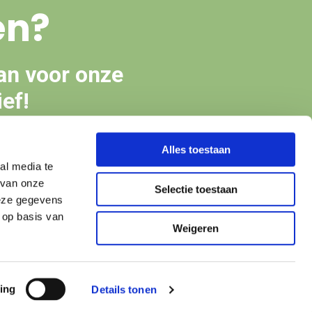
en?
an voor onze
ef!
Alles toestaan
en
al media te
 van onze
Selectie toestaan
deze gegevens
 op basis van
Weigeren
ing
Details tonen