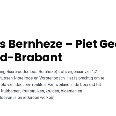
elbossendag 2026
Het kan wél!
Wat speelt er?
 Bernheze – Piet Ge
rd-Brabant
chting Buurtvoedselbos Bernheze) trots eigenaar van 1,2
tussen Nistelrode en Vorstenbosch. Het is prachtig om te
eld van idee naar realiteit. Van weiland in de bosrand tot
ruitbomen, fruitstruiken, kruiden, bloemen en
d toeven is en iedereen welkom!