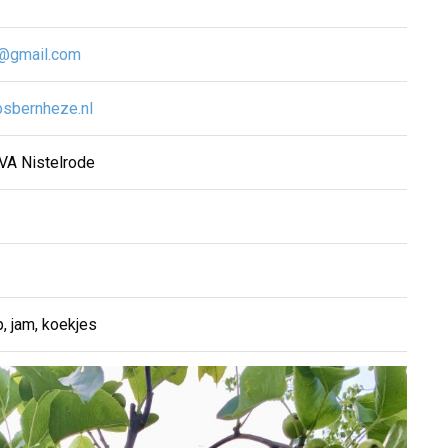
@gmail.com
sbernheze.nl
 VA Nistelrode
p, jam, koekjes