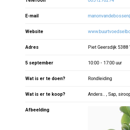
Telefoon
0651276274
E-mail
manonvandebossen
Website
www.buurtvoedselbo
Adres
Piet Geersdijk 5388
5 september
10:00 - 17:00 uur
Wat is er te doen?
Rondleiding
Wat is er te koop?
Anders... , Sap, siroo
Afbeelding