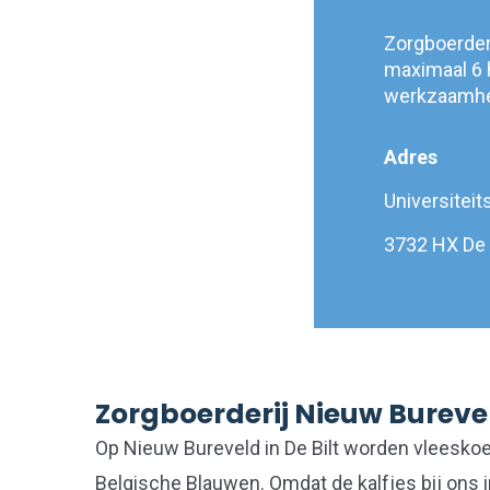
Zorgboerderi
maximaal 6 h
werkzaamh
Adres
Universitei
3732 HX De 
Zorgboerderij Nieuw Bureve
Op Nieuw Bureveld in De Bilt worden vleesk
Belgische Blauwen. Omdat de kalfjes bij ons i