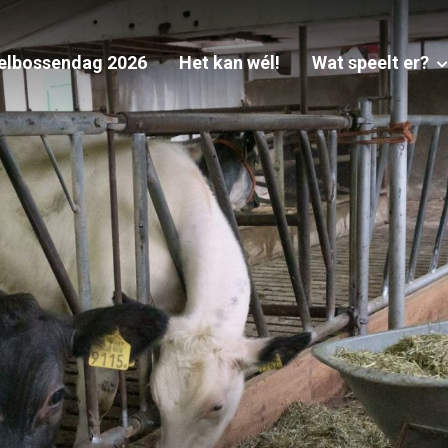
elbossendag 2026
Het kan wél!
Wat speelt er?