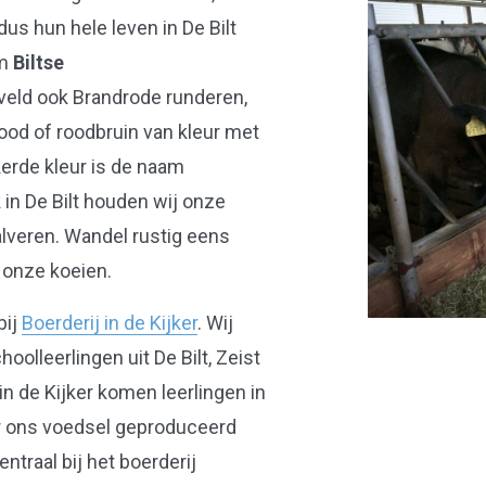
 dus hun hele leven in De Bilt
am
Biltse
eld ook Brandrode runderen,
ood of roodbruin van kleur met
erde kleur is de naam
in De Bilt houden wij onze
lveren. Wandel rustig eens
 onze koeien.
bij
Boerderij in de Kijker
. Wij
lleerlingen uit De Bilt, Zeist
n de Kijker komen leerlingen in
ar ons voedsel geproduceerd
ntraal bij het boerderij