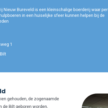
j Nieuw Bureveld is een kleinschalige boerderij waar per
ulpboeren in een huiselijke sfeer kunnen helpen bij de
eden
tsweg 1
Bilt
ld
oeien gehouden, de zogenaamde
n de Bilt geboren worden,