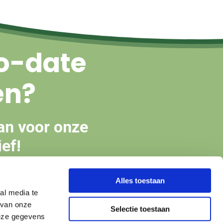
o-date
en?
an voor onze
ef!
Alles toestaan
en
al media te
 van onze
Selectie toestaan
deze gegevens