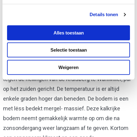
Details tonen
Alles toestaan
Paradijs op aarde
Vanwege het heersende microklimaat op de berg,
Selectie toestaan
groeien de druiven erg goed waardoor er goede
Weigeren
wijnbouw mogelijk is. De wijngaarden liggen beschut
tegen de hellingen van de Kruisberg te Wahlwiller, pal
op het zuiden gericht. De temperatuur is er altijd
enkele graden hoger dan beneden. De bodem is een
met lëss bedekt mergel- massief. Deze kalkrijke
bodem neemt gemakkelijk warmte op om die na
zonsondergang weer langzaam af te geven. Kortom