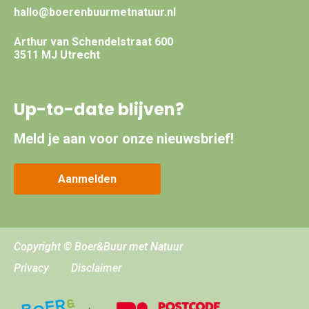
hallo@boerenbuurmetnatuur.nl
Arthur van Schendelstraat 600
3511 MJ Utrecht
Up-to-date blijven?
Meld je aan voor onze nieuwsbrief!
Aanmelden
Copyright © Boer&Buur met Natuur
Privacy
Disclaimer