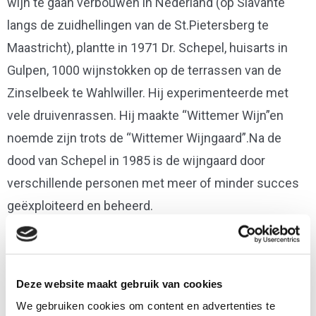
wijn te gaan verbouwen in Nederland (op Slavante
langs de zuidhellingen van de St.Pietersberg te
Maastricht), plantte in 1971 Dr. Schepel, huisarts in
Gulpen, 1000 wijnstokken op de terrassen van de
Zinselbeek te Wahlwiller. Hij experimenteerde met
vele druivenrassen. Hij maakte “Wittemer Wijn”en
noemde zijn trots de “Wittemer Wijngaard”.Na de
dood van Schepel in 1985 is de wijngaard door
verschillende personen met meer of minder succes
geëxploiteerd en beheerd.
Sinds 1999 hebben Wim Hendriks en Leny van Bavel
het beheer overgenomen en de oude tradities zoveel
mogelijk hersteld. De “Wittemer
Deze website maakt gebruik van cookies
We gebruiken cookies om content en advertenties te
Wijngaard”produceert weer “Wittemer Wijn” van de