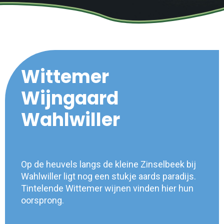
Wittemer
Wijngaard
Wahlwiller
Op de heuvels langs de kleine Zinselbeek bij
Wahlwiller ligt nog een stukje aards paradijs.
Tintelende Wittemer wijnen vinden hier hun
oorsprong.