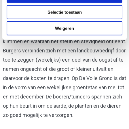
Agriculture. Het woord Pergola staat symbool voor de
Selectie toestaan
relatie tussen de klant en het boerenbedrijf: de
deelnemers vormen het symbolische geraamte
Weigeren
waarlangs de plant -het boerenbedrijf- op kan
klimmen en waaraan het steun en stevigheid ontleent.
Burgers verbinden zich met een landbouwbedrijf door
toe te zeggen (wekelijks) een deel van de oogst af te
nemen ongeacht of die groot of kleiner uitvalt en
daarvoor de kosten te dragen. Op De Volle Grond is dat
in de vorm van een wekelijkse groentetas van mei tot
en met december. De boeren/tuinders spannen zich
op hun beurt in om de aarde, de planten en de dieren
zo goed mogelijk te verzorgen.