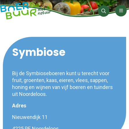
Men
Zoeken
Symbiose
Bij de Symbioseboeren kunt u terecht voor
fruit, groenten, kaas, eieren, vlees, sappen,
honing en wijnen van vijf boeren en tuinders
uit Noordeloos.
Adres
Nieuwendijk 11
4225 PE Noordeloos