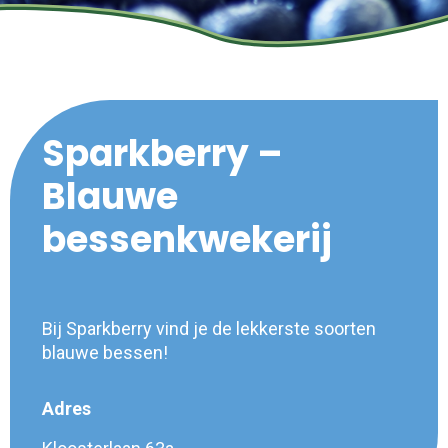
Sparkberry –
Blauwe
bessenkwekerij
Bij Sparkberry vind je de lekkerste soorten
blauwe bessen!
Adres