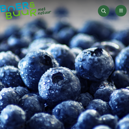
Men
Zoeken