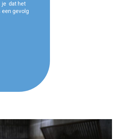
 je dat het
s een gevolg