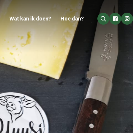
Wat kan ik doen?
Hoe dan?
Go to 
Go