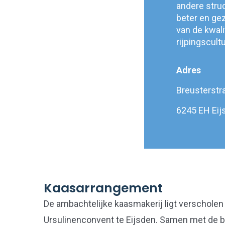
andere struc
beter en ge
van de kwali
rijpingscult
Adres
Breusterstr
6245 EH Eij
Kaasarrangement
De ambachtelijke kaasmakerij ligt verscholen 
Ursulinenconvent te Eijsden. Samen met de b