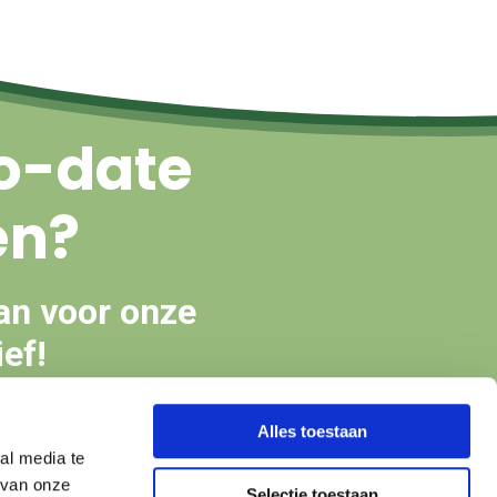
o-date
en?
an voor onze
ef!
Alles toestaan
en
al media te
 van onze
Selectie toestaan