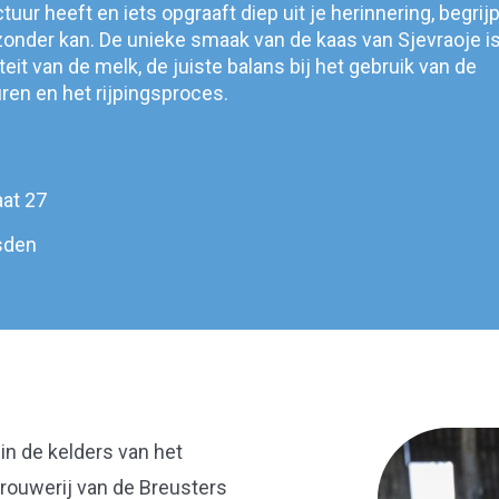
tuur heeft en iets opgraaft diep uit je herinnering, begrijp
zonder kan. De unieke smaak van de kaas van Sjevraoje i
teit van de melk, de juiste balans bij het gebruik van de
uren en het rijpingsproces.
aat 27
sden
in de kelders van het
rouwerij van de Breusters