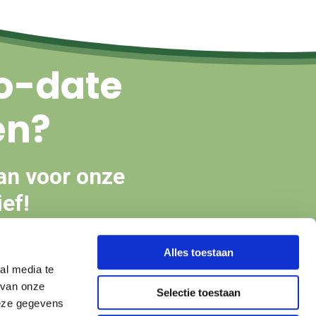
o-date
en?
an voor onze
ef!
Alles toestaan
en
al media te
 van onze
Selectie toestaan
deze gegevens