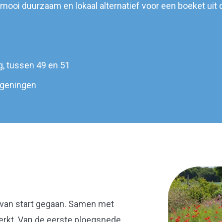
ooi duurzaam en lokaal alternatief voor een boeket uit d
, tussen 49 en 51
geningen
7 van start gegaan. Samen met
rkt. Van de eerste ploegsnede