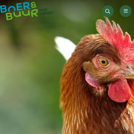
Men
Zoeken