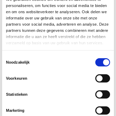
personaliseren, om functies voor social media te bieden
en om ons websiteverkeer te analyseren. Ook delen we
informatie over uw gebruik van onze site met onze
partners voor social media, adverteren en analyse. Deze
partners kunnen deze gegevens combineren met andere
informatie die u aan ze heeft verstrekt of die ze hebben
verzameld op basis van uw gebruik van hun services.
Eieren
Toestemmingsselectie
Noodzakelijk
De verse eieren kunnen maandag t/m zaterdag van
08:00 tot 18:00 uit de automaat gehaald worden. Deze
Voorkeuren
staat langs de weg. Neem hiervoor wel contant geld
mee.
Statistieken
Of bestel je eieren bij Puur Betuws.
Marketing