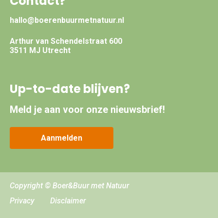
Contact?
hallo@boerenbuurmetnatuur.nl
Arthur van Schendelstraat 600
3511 MJ Utrecht
Up-to-date blijven?
Meld je aan voor onze nieuwsbrief!
Aanmelden
Copyright © Boer&Buur met Natuur
Privacy
Disclaimer