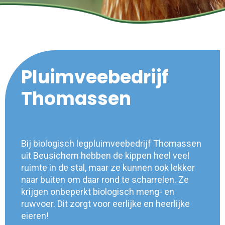
Pluimveebedrijf
Thomassen
Bij biologisch legpluimveebedrijf Thomassen
uit Beusichem hebben de kippen heel veel
ruimte in de stal, maar ze kunnen ook lekker
naar buiten om daar rond te scharrelen. Ze
krijgen onbeperkt biologisch meng- en
ruwvoer. Dit zorgt voor eerlijke en heerlijke
eieren!