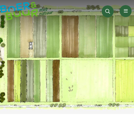
Men
Zoeken