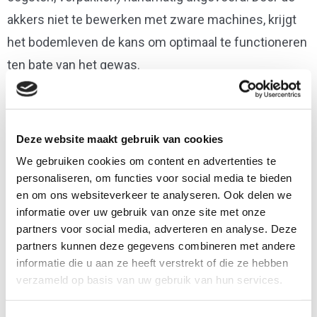
akkers niet te bewerken met zware machines, krijgt
het bodemleven de kans om optimaal te functioneren
ten bate van het gewas.
Samenwerken met de natuur
Het uitgangspunt is om niet tegen de natuur, maar
Deze website maakt gebruik van cookies
samen met de natuur te werken. Gewassen worden
We gebruiken cookies om content en advertenties te
zo gekozen dat ze in symbiose met elkaar kunnen
personaliseren, om functies voor social media te bieden
leven en elkaar kunnen versterken. Hierdoor ontstaat
en om ons websiteverkeer te analyseren. Ook delen we
een systeem dat minder kwetsbaar is voor plagen,
informatie over uw gebruik van onze site met onze
partners voor social media, adverteren en analyse. Deze
omdat het mogelijk is natuurlijke
partners kunnen deze gegevens combineren met andere
ongediertebestrijding in het kweeksysteem op te
informatie die u aan ze heeft verstrekt of die ze hebben
nemen. Bij PixelFarming wordt dan ook geen gebruik
verzameld op basis van uw gebruik van hun services.
gemaakt van kunstmest, pesticiden, herbiciden of