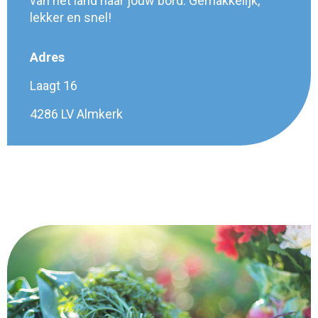
van het land naar jouw bord. Gemakkelijk,
lekker en snel!
Adres
Laagt 16
4286 LV Almkerk