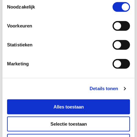
Toestemmingsselectie
andere bestrijdingsmiddelen.
Noodzakelijk
Voorkeuren
Statistieken
Marketing
Details tonen
Alles toestaan
Selectie toestaan