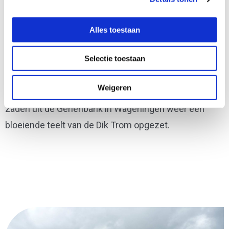
Dik Trom
Alles toestaan
Dik Trom is een groen erwtenras dat in de jaren ’60 en
Selectie toestaan
’70 erg populair was, net als de boeken, maar daarna
het van het toneel verdween. Piet Hoekstra uit Sint
Weigeren
Jacobiparochie heeft met slechts een handje vol
zaden uit de Genenbank in Wageningen weer een
bloeiende teelt van de Dik Trom opgezet.