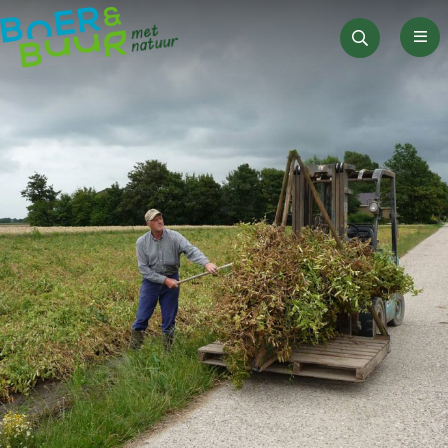
Men
Zoeken