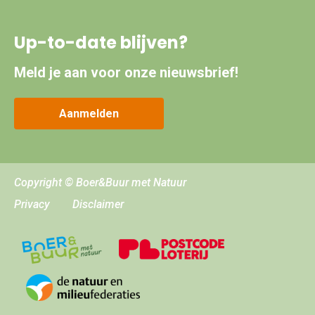
Up-to-date blijven?
Meld je aan voor onze nieuwsbrief!
Aanmelden
Copyright © Boer&Buur met Natuur
Privacy
Disclaimer