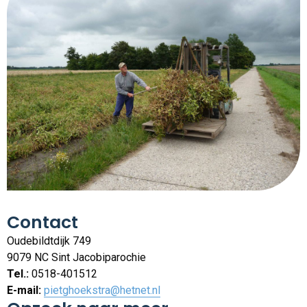
Contact
Oudebildtdijk 749
9079 NC Sint Jacobiparochie
Tel.:
0518-401512
E-mail:
pietghoekstra@hetnet.nl