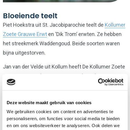
Bloeiende teelt
Piet Hoekstra uit St. Jacobiparochie teelt de
Kollumer
Zoete Grauwe Erwt
en ‘Dik Trom’ erwten. Ze hebben
het streekmerk Waddengoud. Beide soorten waren
bijna uitgestorven.
Jan van der Velde uit Kollum heeft De Kollumer Zoete
Grauwe Erwt op het nippertje van de ondergang
gered. Piet Hoekstra uit Sint- Jacobiparochie kreeg 6
erwten van Jan van der Velde. Hiermee heeft hij nu
Deze website maakt gebruik van cookies
samen met collega Jaap de Jong uit Oosterbierum
We gebruiken cookies om content en advertenties te
weer een letterlijk en figuurlijk bloeiende teelt
personaliseren, om functies voor social media te bieden
opgezet.
en om ons websiteverkeer te analyseren. Ook delen we