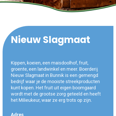
Nieuw Slagmaat
Kippen, koeien, een maisdoolhof, fruit,
groente, een landwinkel en meer. Boerderij
Nieuw Slagmaat in Bunnik is een gemengd
bedrijf waar je de mooiste streekproducten
kunt kopen. Het fruit uit eigen boomgaard
wordt met de grootse zorg geteeld en heeft
het Milieukeur, waar ze erg trots op zijn.
Adres