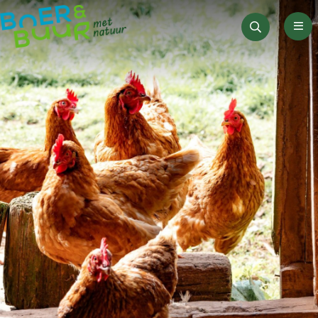
Men
Zoeken