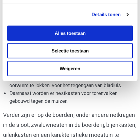
Milieubewust
Details tonen
In de boomgaard van Nieuw Slagmaat wordt gewerkt
volgens de principes van Milieukeur. Er wordt niet
Alles toestaan
preventief gestrooid met gif, maar er worden
‘natuurlijke vijanden’ ingezet om het fruit te
Selectie toestaan
beschermen:
Weigeren
Roofmijt wordt ingezet om roestmijt en spint te bestrijden.
Bloempotjes en zakjes stro worden ingezet om de
oorwurm te lokken, voor het tegengaan van bladluis.
Daarnaast worden er nestkasten voor torenvalken
gebouwd tegen de muizen.
Verder zijn er op de boerderij onder andere rietkragen
in de sloot, zwaluwnesten in de boerderij, bijenkasten,
uilenkasten en een karakteristieke moestuin te