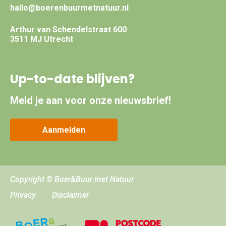
hallo@boerenbuurmetnatuur.nl
Arthur van Schendelstraat 600
3511 MJ Utrecht
Up-to-date blijven?
Meld je aan voor onze nieuwsbrief!
Aanmelden
Copyright © Boer&Buur met Natuur
Privacy
Disclaimer