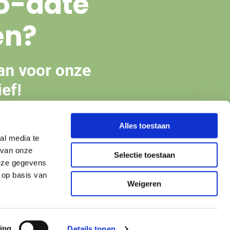
o-date
en?
an voor onze
ef!
Alles toestaan
en
al media te
 van onze
Selectie toestaan
deze gegevens
 op basis van
Weigeren
ing
Details tonen