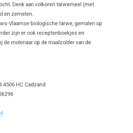
kocht. Denk aan volkoren tarwemeel (met
el en zemelen.
uws-Vlaamse biologische tarwe, gemalen op
der zijn er ook receptenboekjes en
bij de molenaar op de maalzolder van de
3 4506 HC Cadzand
06296
nl