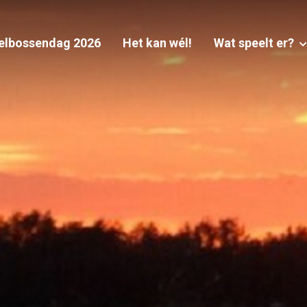
elbossendag 2026
Het kan wél!
Wat speelt er?