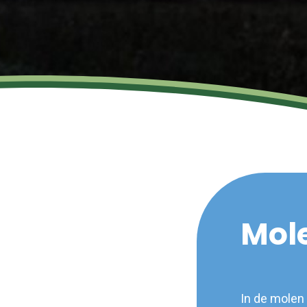
Mol
In de molen