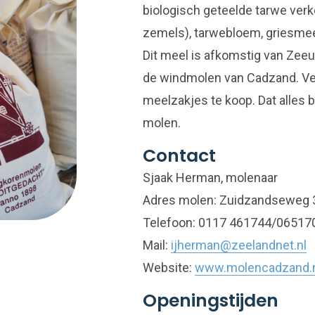
biologisch geteelde tarwe ver
zemels), tarwebloem, griesme
Dit meel is afkomstig van Zee
de windmolen van Cadzand. Ver
meelzakjes te koop. Dat alles 
molen.
Contact
Sjaak Herman, molenaar
Adres molen: Zuidzandseweg 
Telefoon: 0117 461744/06517
Mail:
ijherman@zeelandnet.nl
Website:
www.molencadzand.
Openingstijden