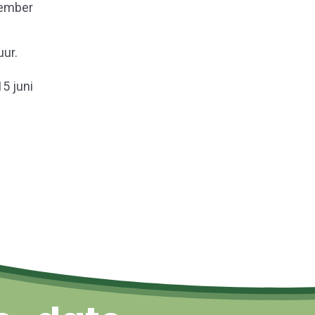
tember
uur.
5 juni
Naar boven