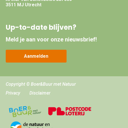
3511 MJ Utrecht
Up-to-date blijven?
Meld je aan voor onze nieuwsbrief!
Aanmelden
Copyright © Boer&Buur met Natuur
Privacy
Disclaimer