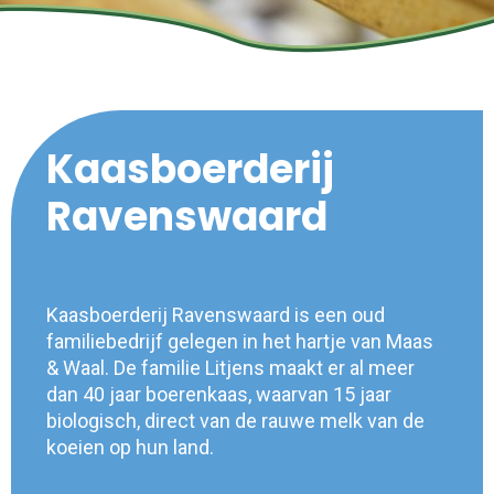
Kaasboerderij
Ravenswaard
Kaasboerderij Ravenswaard is een oud
familiebedrijf gelegen in het hartje van Maas
& Waal. De familie Litjens maakt er al meer
dan 40 jaar boerenkaas, waarvan 15 jaar
biologisch, direct van de rauwe melk van de
koeien op hun land.