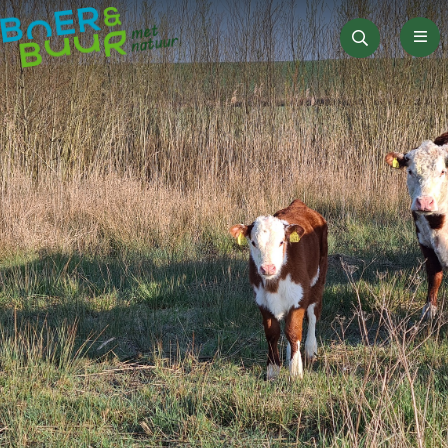
Men
Zoeken