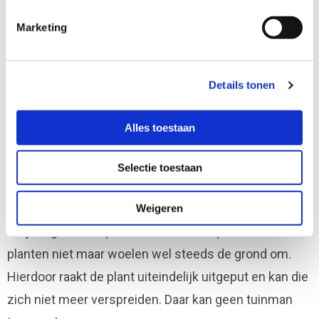
Marketing
Natuurbeheer
Details tonen
De varkens van Hof de Eendragt spelen ook een rol bij
het bevorderen van biodiversiteit op
Alles toestaan
bedrijventerreinen. Geen voor de hand liggende
combinatie, maar in de Kanaalzone tussen Gent (BE)
Selectie toestaan
en Terneuzen kun je ze tegenkomen op het terrein
van de kunstmestfabriek. Ze helpen daar mee in de
Weigeren
strijd tegen de Japanse duizendknoop. Ze eten de
planten niet maar woelen wel steeds de grond om.
Hierdoor raakt de plant uiteindelijk uitgeput en kan die
zich niet meer verspreiden. Daar kan geen tuinman