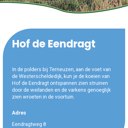
Hof de Eendragt
In de polders bij Terneuzen, aan de voet van
de Westerscheldedijk, kun je de koeien van
Hof de Eendragt ontspannen zien struinen
door de weilanden en de varkens genoeglijk
zien wroeten in de voortuin.
Adres
Eendragtweg 8