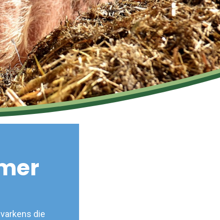
imer
lvarkens die