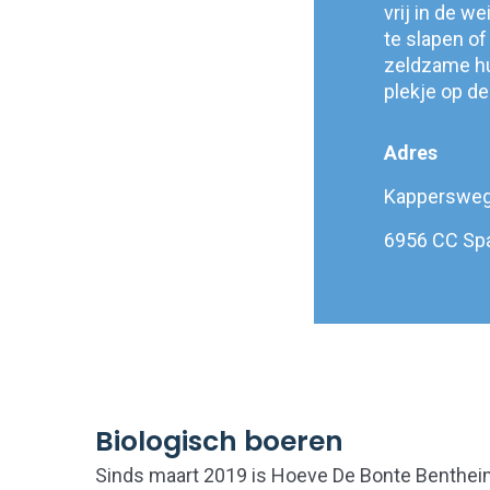
vrij in de w
te slapen of
zeldzame hu
plekje op de
Adres
Kappersweg
6956 CC Sp
Biologisch boeren
Sinds maart 2019 is Hoeve De Bonte Bentheime