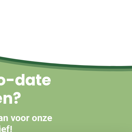
Naar boven
o-date
en?
an voor onze
ef!