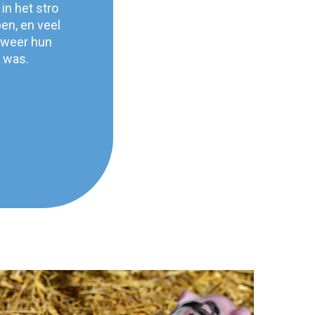
in het stro
pen, en veel
 weer hun
k was.