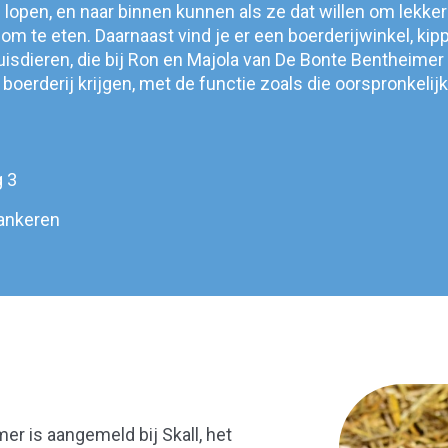
ei lopen, en naar binnen kunnen als ze dat willen om lekker 
 om te eten. Daarnaast vind je er een boerderijwinkel, kip
isdieren, die bij Ron en Majola van De Bonte Bentheimer
 boerderij krijgen, met de functie zoals die oorspronkelij
 3
ankeren
r is aangemeld bij Skall, het