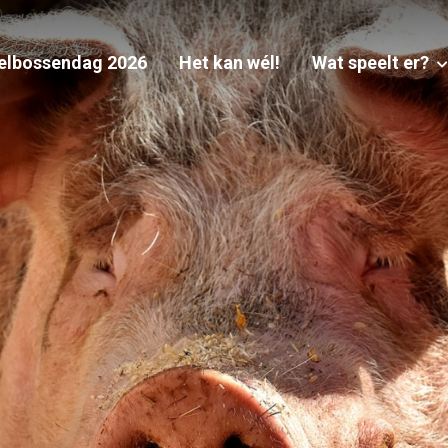
elbossendag 2026
Het kan wél!
Wat speelt er?