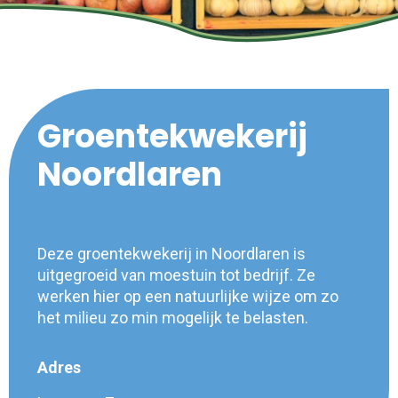
Groentekwekerij
Noordlaren
Deze groentekwekerij in Noordlaren is
uitgegroeid van moestuin tot bedrijf. Ze
werken hier op een natuurlijke wijze om zo
het milieu zo min mogelijk te belasten.
Adres