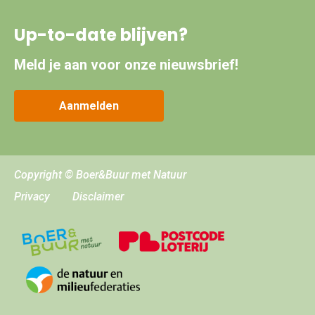
Up-to-date blijven?
Meld je aan voor onze nieuwsbrief!
Aanmelden
Copyright © Boer&Buur met Natuur
Privacy
Disclaimer