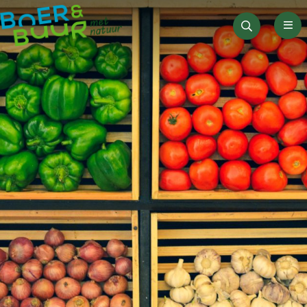
Men
Zoeken