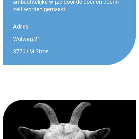
ambachtelijke wijze door de boer en boerin
zelf worden gemaakt.
Adres
Wolweg 21
3776 LM Stroe