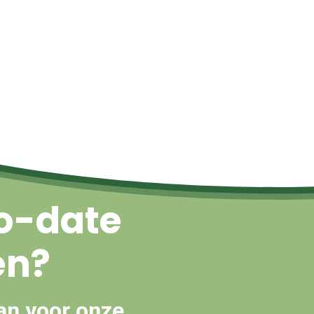
Naar boven
o-date
en?
an voor onze