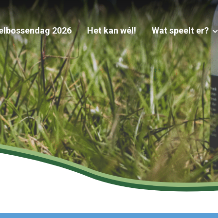
elbossendag 2026
Het kan wél!
Wat speelt er?