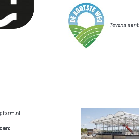
Tevens aanb
ngfarm.nl
den: