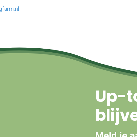
gfarm.nl
Up-t
blijv
Meld je a