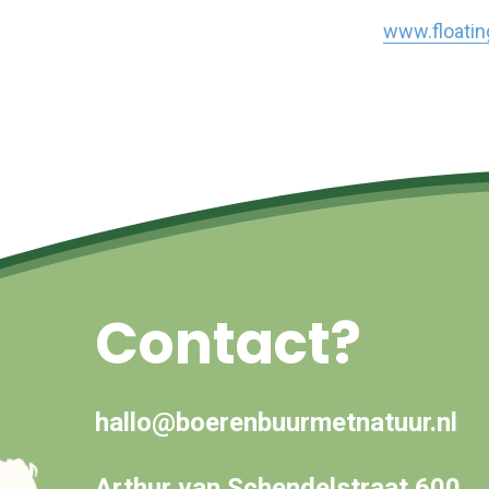
www.floatin
Contact?
hallo@boerenbuurmetnatuur.nl
Arthur van Schendelstraat 600