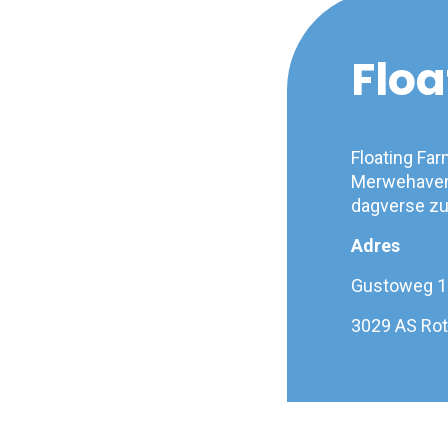
Floa
Floating Fa
Merwehaven.
dagverse zui
Adres
Gustoweg 1
3029 AS Ro