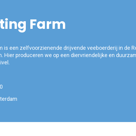
ting Farm
rm is een zelfvoorzienende drijvende veeboerderij in de 
 Hier produceren we op een diervriendelijke en duurza
vel.
0
tterdam