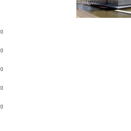
30
30
30
30
30