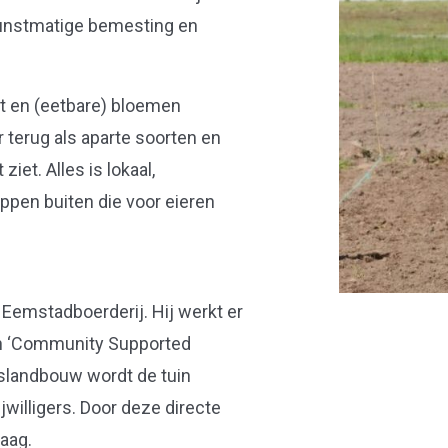
 kunstmatige bemesting en
it en (eetbare) bloemen
 terug als aparte soorten en
ziet. Alles is lokaal,
ippen buiten die voor eieren
 Eemstadboerderij. Hij werkt er
een ‘Community Supported
slandbouw wordt de tuin
jwilligers. Door deze directe
aag.