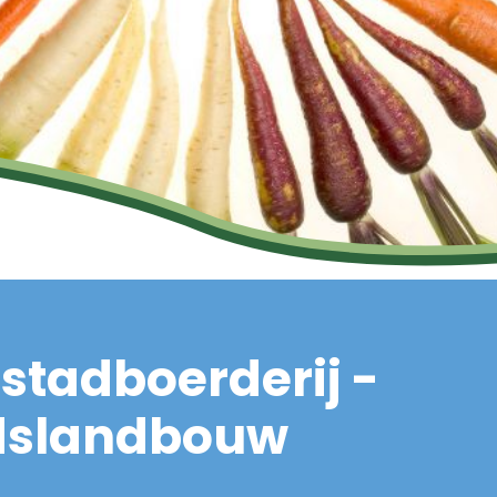
stadboerderij -
dslandbouw