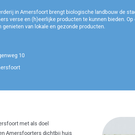
derij in Amersfoort brengt biologische landbouw de sta
rs verse en (h)eerlijke producten te kunnen bieden. Op
n genieten van lokale en gezonde producten.
genweg 10
ersfoort
rsfoort met als doel
n Amersfoorters dichtbij huis