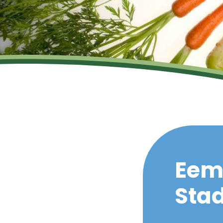
Eem
Sta