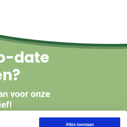
o-date
en?
an voor onze
ef!
Alles toestaan
en