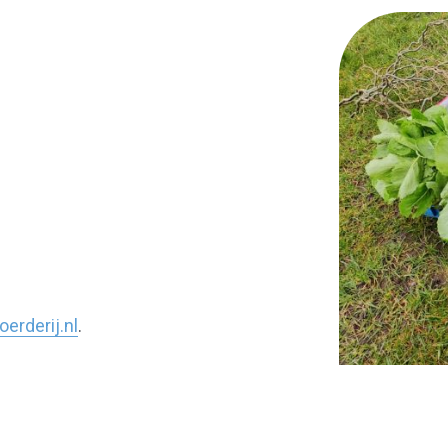
rderij.nl
.