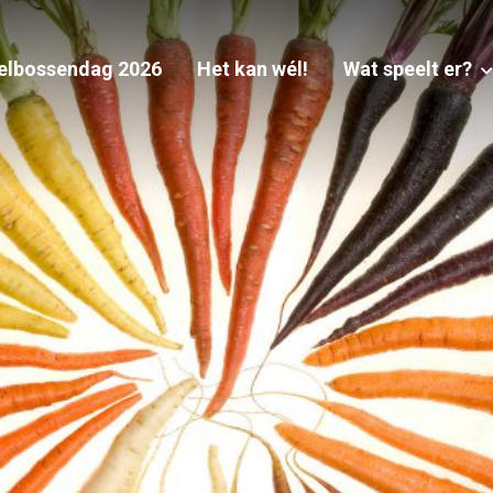
elbossendag 2026
Het kan wél!
Wat speelt er?