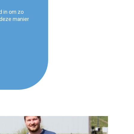
d in om zo
 deze manier