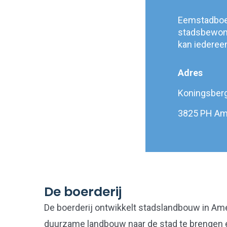
Eemstadboer
stadsbewone
kan iederee
Adres
Koningsber
3825 PH Am
De boerderij
De boerderij ontwikkelt stadslandbouw in Ame
duurzame landbouw naar de stad te brengen e