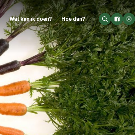
Wat kan ik doen?
Hoe dan?
Go to 
Go