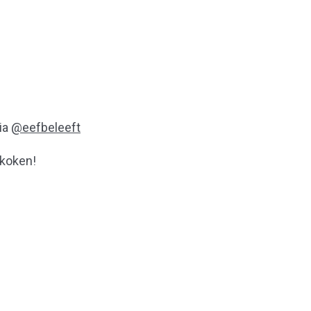
ia
@eefbeleeft
 koken!
Naar boven