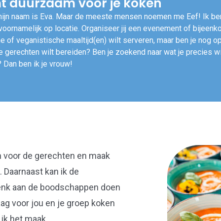
t duurzaam voor je koken
ijn naam is Eva. Maar de meeste mensen noemen me Eef! Ik be
voornamelijk op locatie. Organiseer jij een evenement of bijeenk
he of veganistische maaltijd(en) wilt serveren, maar ben je nog 
e gerechten wilt bereiden? Ben je zoekend naar wat je precies wi
? Dan ben ik je vrouw!
n voor de gerechten en maak
. Daarnaast kan ik de
Denk aan de boodschappen doen
aag voor jou en je groep koken
 ik het maak.