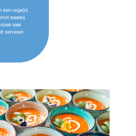
n een vega(n)
omst waarbij
opzoek naar
lt serveren