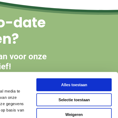
o-date
en?
an voor onze
ef!
Alles toestaan
en
al media te
 van onze
Selectie toestaan
deze gegevens
 op basis van
Weigeren