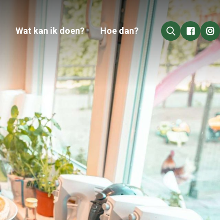
Wat kan ik doen?
Hoe dan?
Go to 
Go