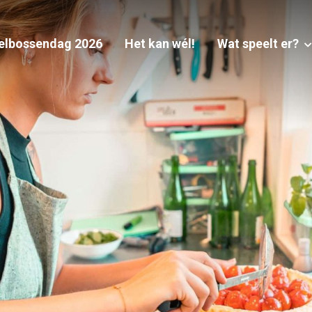
elbossendag 2026
Het kan wél!
Wat speelt er?