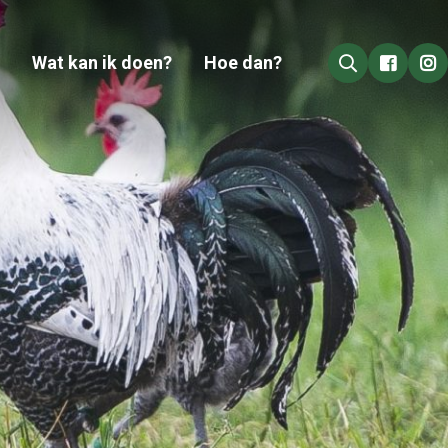
Wat kan ik doen?
Hoe dan?
Go to 
Go