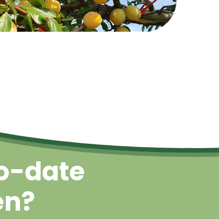
Naar boven
o-date
en?