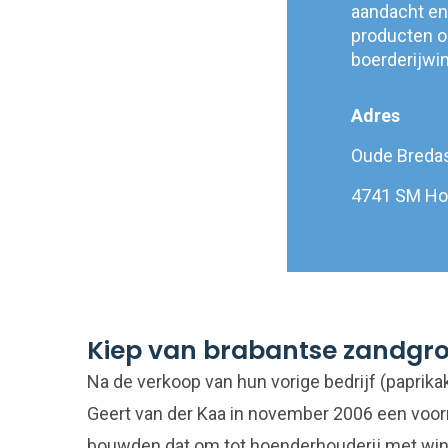
aandacht en
producten oo
boerderijwin
Adres
Oude Breda
4741 SM H
Kiep van brabantse zandgr
Na de verkoop van hun vorige bedrijf (paprik
Geert van der Kaa in november 2006 een voo
bouwden dat om tot hoenderhouderij met winke