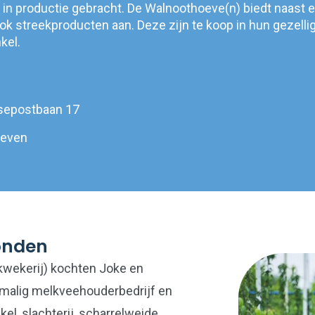
 in productie gebracht. De Walnoothoeve(n) biedt naast 
k streekproducten aan. Deze zijn te koop in hun gezelli
kel.
sepostbaan 17
oeven
onden
akwekerij) kochten Joke en
rmalig melkveehouderbedrijf en
l, slachterij, scharrelweide