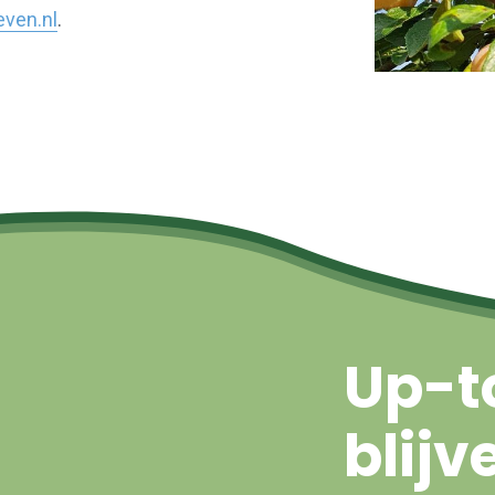
ven.nl
.
Up-t
blijv