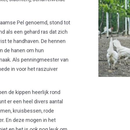
aamse Pel genoemd, stond tot
d als een gehard ras dat zich
ist te handhaven. De hennen
en de hanen om hun
 smaak. Als penningmeester van
de in voor het raszuiver
n de kippen heerlijk rond
unt er een heel divers aantal
ramen, kruisbessen, rode
er. En deze mogen in het
iet en het is ook nog leuk om