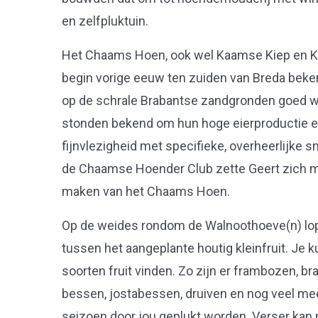
en zelfpluktuin.
Het Chaams Hoen, ook wel Kaamse Kiep en K
begin vorige eeuw ten zuiden van Breda beken
op de schrale Brabantse zandgronden goed w
stonden bekend om hun hoge eierproductie 
fijnvlezigheid met specifieke, overheerlijke
de Chaamse Hoender Club zette Geert zich me
maken van het Chaams Hoen.
Op de weides rondom de Walnoothoeve(n) lope
tussen het aangeplante houtig kleinfruit. Je k
soorten fruit vinden. Zo zijn er frambozen, b
bessen, jostabessen, druiven en nog veel me
seizoen door jou geplukt worden. Verser kan n