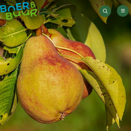
Men
Zoeken