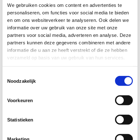
kruiden en fruit
We gebruiken cookies om content en advertenties te
personaliseren, om functies voor social media te bieden
Iedere oogstgenoot kan gedurende het seizoen
en om ons websiteverkeer te analyseren. Ook delen we
oogsten van meer dan 100 verschillende soorten
informatie over uw gebruik van onze site met onze
groenten, kruiden en fruit. Het oogstseizoen duurt 50
partners voor social media, adverteren en analyse. Deze
partners kunnen deze gegevens combineren met andere
weken, van maart tot en met februari. In de
informatie die u aan ze heeft verstrekt of die ze hebben
lentemaanden oogst je wat kleinere hoeveelheden en
verzameld op basis van uw gebruik van hun services.
vooral bladgroenten. Normaal gesproken is de oogst
Toestemmingsselectie
vanaf eind juni overvloedig. Dat houdt meestal
Noodzakelijk
maanden aan, tot ver in oktober. In de koude maanden
van het jaar zijn er nog heerlijke voedzame
Voorkeuren
wintergroenten te oogsten, zoals palmkool,
winterpostelein, spruitjes, prei en bieten.
Statistieken
Door oogstgenoot te worden draag je bij aan lokale
Marketing