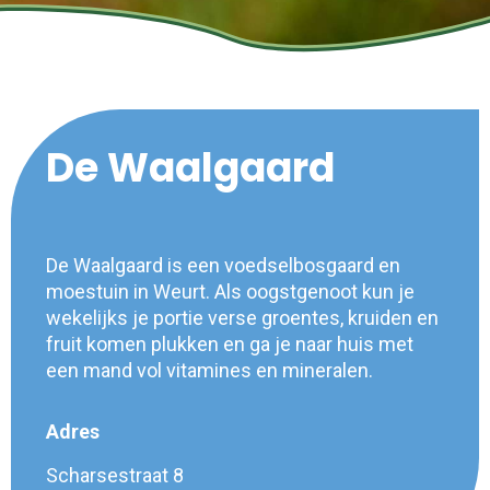
De Waalgaard
De Waalgaard is een voedselbosgaard en
moestuin in Weurt. Als oogstgenoot kun je
wekelijks je portie verse groentes, kruiden en
fruit komen plukken en ga je naar huis met
een mand vol vitamines en mineralen.
Adres
Scharsestraat 8