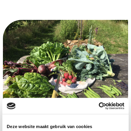
Oogst zelf verse groenten,
Deze website maakt gebruik van cookies