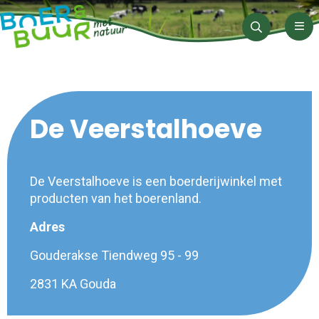
Men
Zoeken
De Veerstalhoeve
De Veerstalhoeve is een boerderijwinkel met
producten van het boerenland.
Adres
Gouderakse Tiendweg 95 - 99
2831 KA Gouda