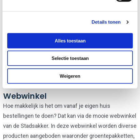
iedereen met groene vingers, of wie groene vingers
wil kweken. Ze hebben naast een grote collectie
boeken, zaden en gereedschap ook alles om je oogst
Details tonen
te verwerken, vogels te voeren, handige tuinhulpjes
Alles toestaan
en natuurlijk uitgebreid advies. Of je nu een potje
basilicum in leven wilt houden of inmiddels aan een
Selectie toestaan
hele volkstuin toe bent. Zoek je een degelijk stuk
gereedschap of een mooi cadeau voor de tuin, ze
Weigeren
hebben voor alle soorten tuinders wel iets in huis.
Webwinkel
Hoe makkelijk is het om vanaf je eigen huis
bestellingen te doen? Dat kan via de mooie webwinkel
van de Stadsakker. In deze webwinkel worden diverse
producten aangeboden waaronder groentepakketten,