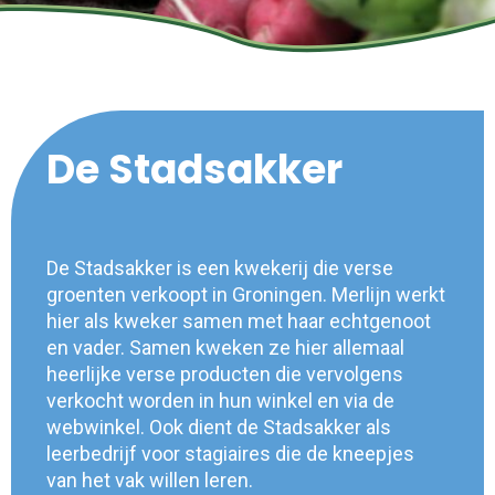
De Stadsakker
De Stadsakker is een kwekerij die verse
groenten verkoopt in Groningen. Merlijn werkt
hier als kweker samen met haar echtgenoot
en vader. Samen kweken ze hier allemaal
heerlijke verse producten die vervolgens
verkocht worden in hun winkel en via de
webwinkel. Ook dient de Stadsakker als
leerbedrijf voor stagiaires die de kneepjes
van het vak willen leren.