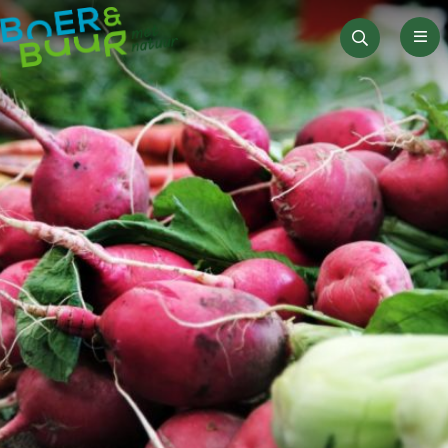
Men
Zoeken