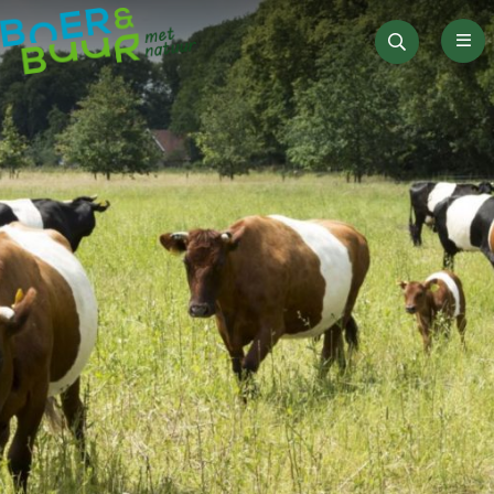
Men
Zoeken