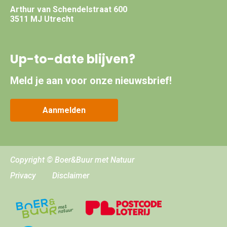
Arthur van Schendelstraat 600
3511 MJ Utrecht
Up-to-date blijven?
Meld je aan voor onze nieuwsbrief!
Aanmelden
Copyright © Boer&Buur met Natuur
Privacy
Disclaimer