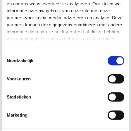
en om ons websiteverkeer te analyseren. Ook delen we
informatie over uw gebruik van onze site met onze
partners voor social media, adverteren en analyse. Deze
partners kunnen deze gegevens combineren met andere
informatie die u aan ze heeft verstrekt of die ze hebben
verzameld op basis van uw gebruik van hun services.
Toestemmingsselectie
Noodzakelijk
Altijd buiten
Voorkeuren
Het meerendeel van de koeien graast in het Twentse
Twekkelo, in de weilanden van ’t Oorbeck. Sinds 2019
Statistieken
lopen ze ook bij de zorgboerderij de Viermarken en op
gronden van Overijssels Landschap zoals
Marketing
bijvoorbeeld het Smalenbroek. De koeien zijn het hele
jaar door buiten, in kruidenrijke weides. Er groeit