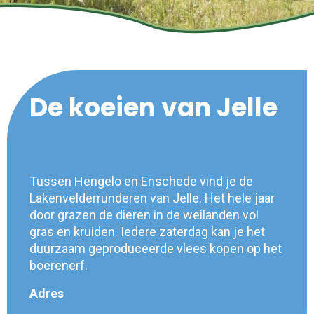
De koeien van Jelle
Tussen Hengelo en Enschede vind je de
Lakenvelderrunderen van Jelle. Het hele jaar
door grazen de dieren in de weilanden vol
gras en kruiden. Iedere zaterdag kan je het
duurzaam geproduceerde vlees kopen op het
boerenerf.
Adres