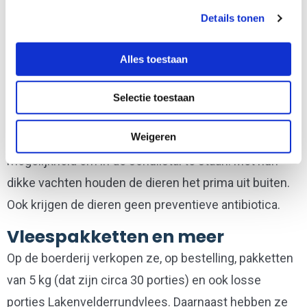
onder andere veldbeemd, timothee, rode klaver,
Details tonen
smalle weegbree, cichorei, kamille, paardenbloem
Alles toestaan
enz.
Hierdoor hoeven de koeien niet bijgevoerd worden
Selectie toestaan
met supplementen, krachtvoer en soja. In de winter
Weigeren
krijgen ze hooi uit natuurgebieden en hebben ze de
mogelijkheid om in de schuilstal te staan. Met hun
dikke vachten houden de dieren het prima uit buiten.
Ook krijgen de dieren geen preventieve antibiotica.
Vleespakketten en meer
Op de boerderij verkopen ze, op bestelling, pakketten
van 5 kg (dat zijn circa 30 porties) en ook losse
porties Lakenvelderrundvlees. Daarnaast hebben ze