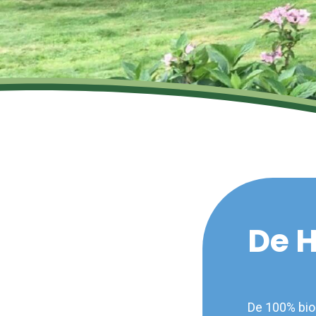
De 
De 100% bio