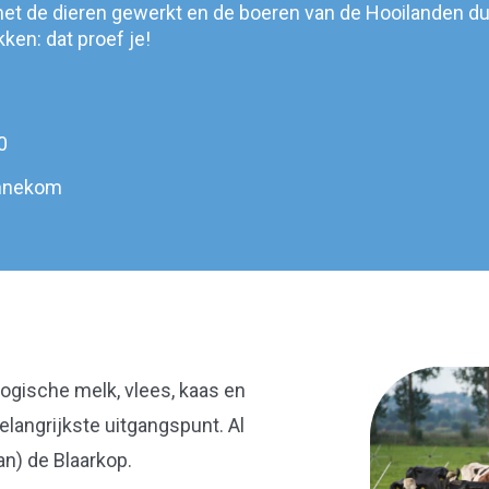
met de dieren gewerkt en de boeren van de Hooilanden du
ekken: dat proef je!
0
nnekom
ologische melk, vlees, kaas en
elangrijkste uitgangspunt. Al
n) de Blaarkop.