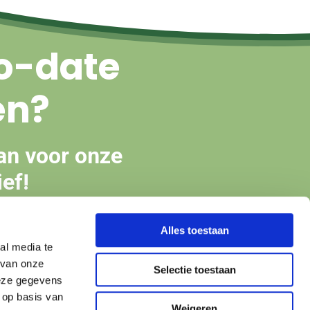
o-date
en?
an voor onze
ef!
Alles toestaan
en
al media te
 van onze
Selectie toestaan
deze gegevens
 op basis van
Weigeren