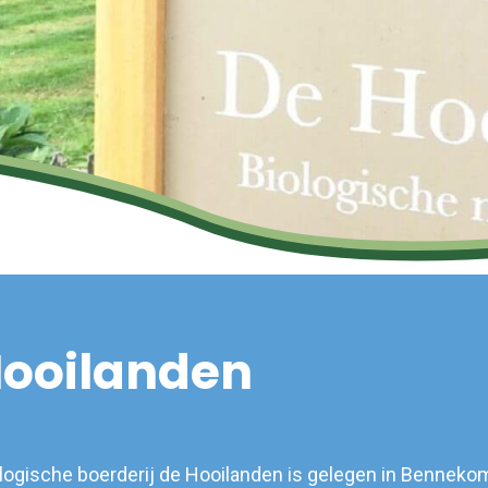
Hooilanden
logische boerderij de Hooilanden is gelegen in Bennekom