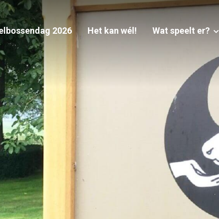
elbossendag 2026
Het kan wél!
Wat speelt er?