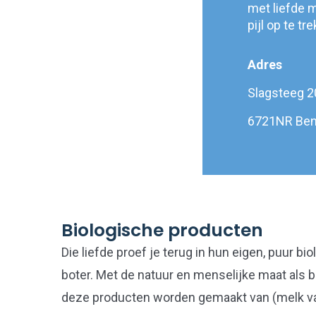
met liefde 
pijl op te tr
Adres
Slagsteeg 2
6721NR Be
Biologische producten
Die liefde proef je terug in hun eigen, puur bi
boter. Met de natuur en menselijke maat als b
deze producten worden gemaakt van (melk va