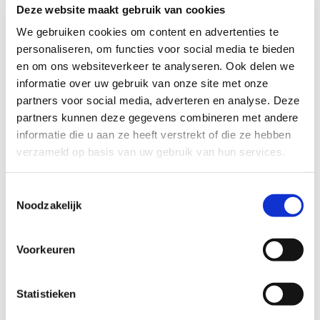
een mooie plek voor mensen die dagbesteding,
Deze website maakt gebruik van cookies
activerend werk of arbeidstherapie zoeken. Werken
We gebruiken cookies om content en advertenties te
personaliseren, om functies voor social media te bieden
op het land is gezond en tastbaar door het contact
en om ons websiteverkeer te analyseren. Ook delen we
met de natuur.
informatie over uw gebruik van onze site met onze
partners voor social media, adverteren en analyse. Deze
partners kunnen deze gegevens combineren met andere
informatie die u aan ze heeft verstrekt of die ze hebben
verzameld op basis van uw gebruik van hun services.
Toestemmingsselectie
Noodzakelijk
Voorkeuren
Statistieken