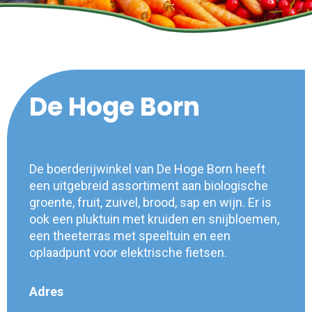
De Hoge Born
De boerderijwinkel van De Hoge Born heeft
een uitgebreid assortiment aan biologische
groente, fruit, zuivel, brood, sap en wijn. Er is
ook een pluktuin met kruiden en snijbloemen,
een theeterras met speeltuin en een
oplaadpunt voor elektrische fietsen.
Adres