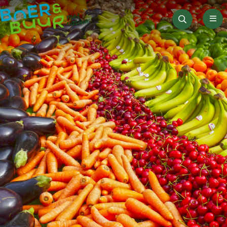
Men
Zoeken