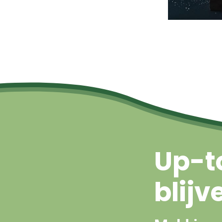
Up-t
blijv