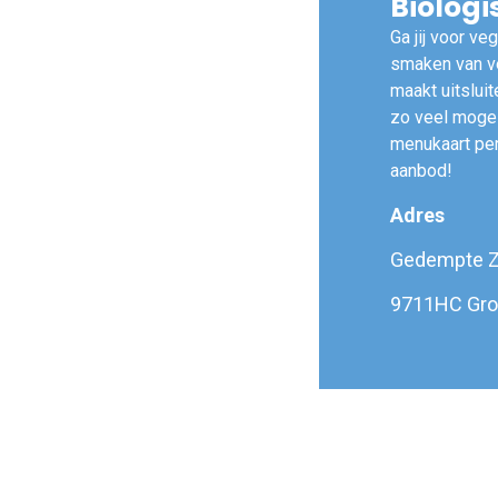
Biolog
Ga jij voor ve
smaken van ve
maakt uitslui
zo veel mogel
menukaart per
aanbod!
Adres
Gedempte Z
9711HC Gro