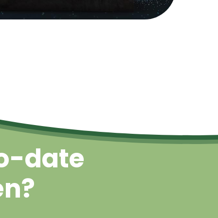
Naar boven
o-date
en?