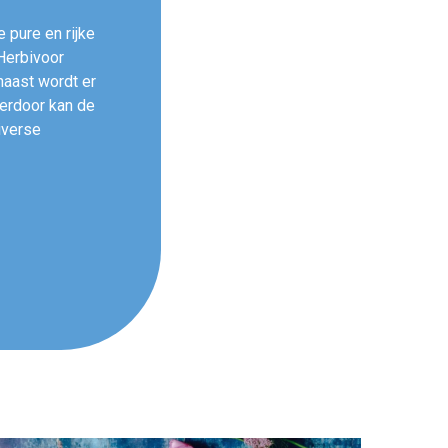
 pure en rijke
Herbivoor
naast wordt er
ierdoor kan de
iverse