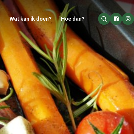
Wat kan ik doen?
Hoe dan?
Go to 
Go