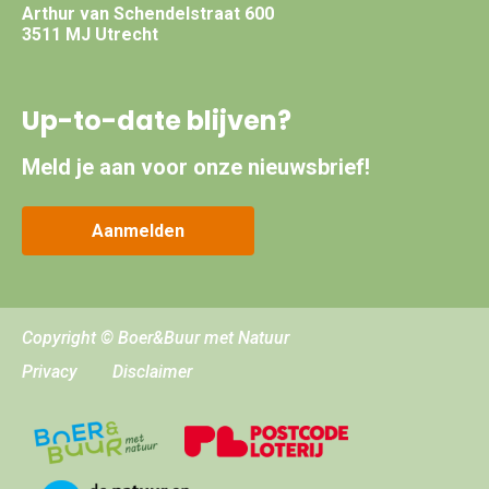
Arthur van Schendelstraat 600
3511 MJ Utrecht
Up-to-date blijven?
Meld je aan voor onze nieuwsbrief!
Aanmelden
Copyright © Boer&Buur met Natuur
Privacy
Disclaimer