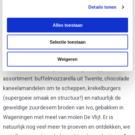
Vervolgens maak je een rondje door de winkel en vult
Details tonen
je potten. Bij de kassa bereken we dan steeds het
gewicht van de gekozen producten. We verkopen
Alles toestaan
verse producten maar ook droogwaren als rijst en
pasta, zelfgemaakte muesli en granola, olie, azijn en
Selectie toestaan
shoyu om zelf te tappen. Ook hebben we allerlei
huishoudproducten en verzorgingsproducten,
Weigeren
alternatieven zonder plastic. Een paar toppers uit ons
assortiment: buffelmozzarella uit Twente, chocolade
kaneelamandelen om te scheppen, krekelburgers
(supergoeie smaak en structuur!) en natuurlijk de
geweldige zuurdesem broden van Ivo, gebakken in
Wageningen met meel van molen De Vlijt. Er is
natuurlijk nog veel meer te proeven en ontdekken, we