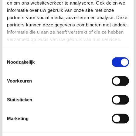
en om ons websiteverkeer te analyseren. Ook delen we
informatie over uw gebruik van onze site met onze
partners voor social media, adverteren en analyse. Deze
partners kunnen deze gegevens combineren met andere
informatie die u aan ze heeft verstrekt of die ze hebben
verzameld op basis van uw gebruik van hun services.
Toestemmingsselectie
Noodzakelijk
Voorkeuren
Hoe werkt het?
Statistieken
Als klant kun je eigen verpakkingen meebrengen naar
onze winkel. Je weegt dan eerst je bak of pot af en
Marketing
noteert het gewicht van de lege verpakking.