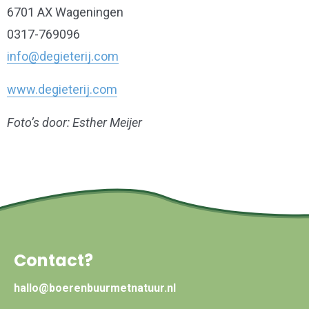
6701 AX Wageningen
0317-769096
info@degieterij.com
www.degieterij.com
Foto’s door: Esther Meijer
Contact?
hallo@boerenbuurmetnatuur.nl