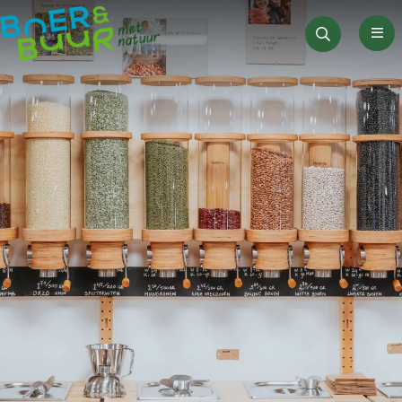
Men
Zoeken