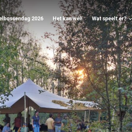
elbossendag 2026
Het kan wél!
Wat speelt er?