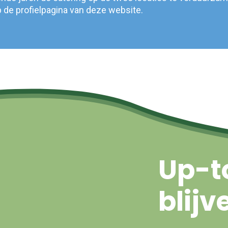
 de profielpagina van deze website.
Up-t
blijv