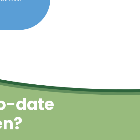
Naar boven
o-date
en?