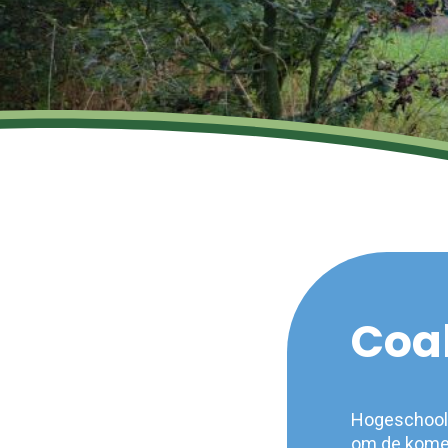
Coal
Hogeschool Z
om de komen