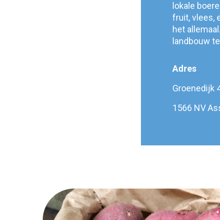
lokale boere
fruit, vlees
het allemaal
landbouw te
Adres
Groenedijk 
1566 NV As