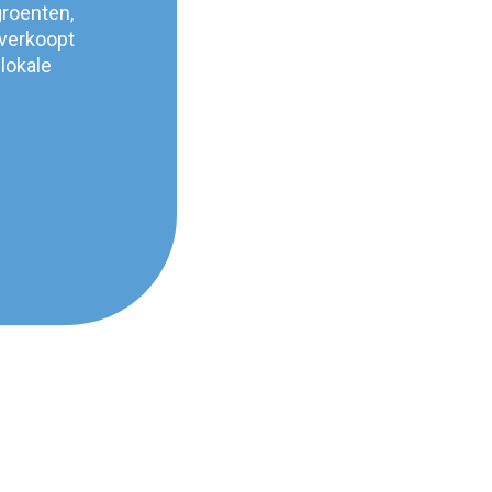
groenten,
 verkoopt
lokale