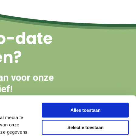
o-date
en?
an voor onze
ef!
Alles toestaan
en
al media te
 van onze
Selectie toestaan
deze gegevens