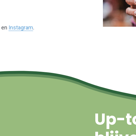
en
Instagram
.
Up-t