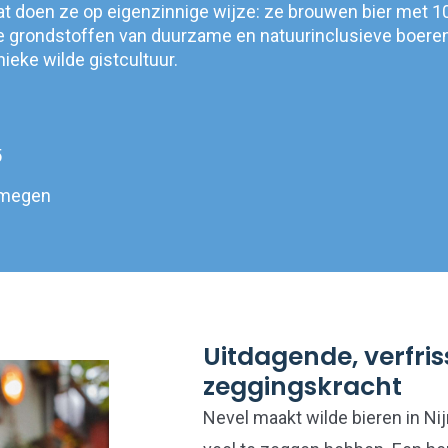
Dat doen ze op eigenzinnige wijze: ze brouwen bier met 
 grondstoffen van duurzame en natuurinclusieve boere
ieke wilde gistcultuur.
5
jmegen
Uitdagende, verfri
zeggingskracht
Nevel maakt wilde bieren in Ni