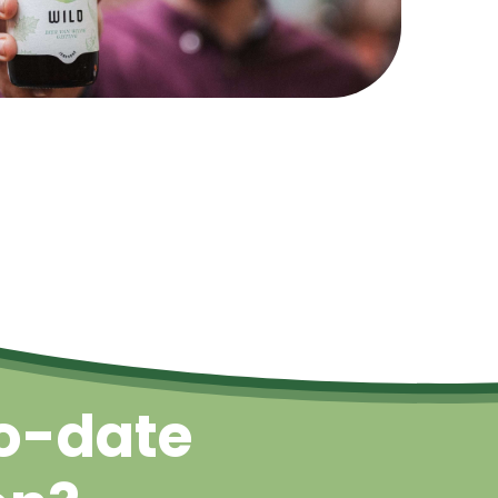
Naar boven
o-date