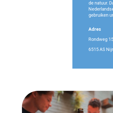
de natuur. 
Nederlandse
gebruiken un
Adres
Rondweg 1
6515 AS Ni