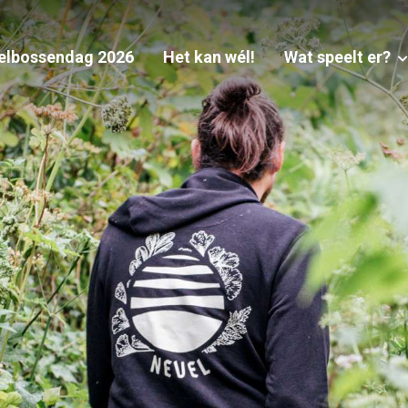
elbossendag 2026
Het kan wél!
Wat speelt er?