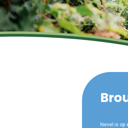
Brou
Nevel is op