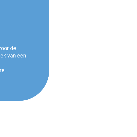
voor de
eek van een
re