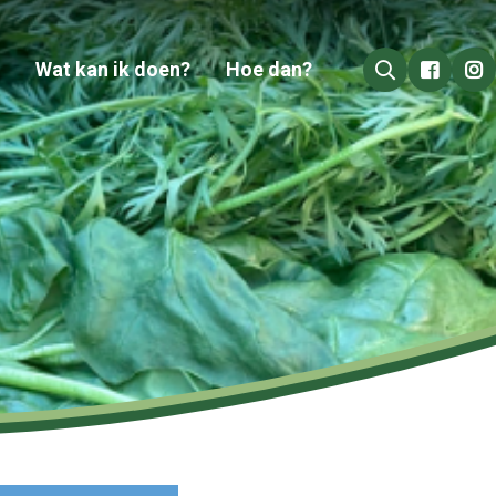
Wat kan ik doen?
Hoe dan?
Go to 
Go