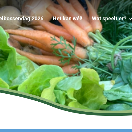
elbossendag 2026
Het kan wél!
Wat speelt er?