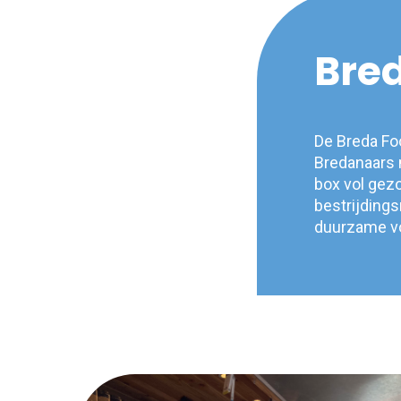
Bred
De Breda Fo
Bredanaars 
box vol gez
bestrijding
duurzame vo