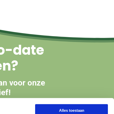
o-date
en?
an voor onze
ef!
Alles toestaan
en