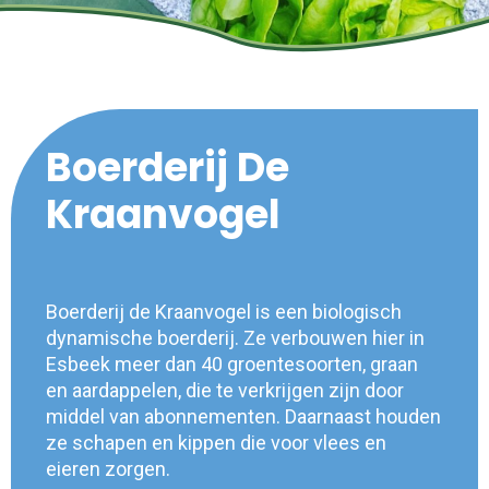
Boerderij De
Kraanvogel
Boerderij de Kraanvogel is een biologisch
dynamische boerderij. Ze verbouwen hier in
Esbeek meer dan 40 groentesoorten, graan
en aardappelen, die te verkrijgen zijn door
middel van abonnementen. Daarnaast houden
ze schapen en kippen die voor vlees en
eieren zorgen.