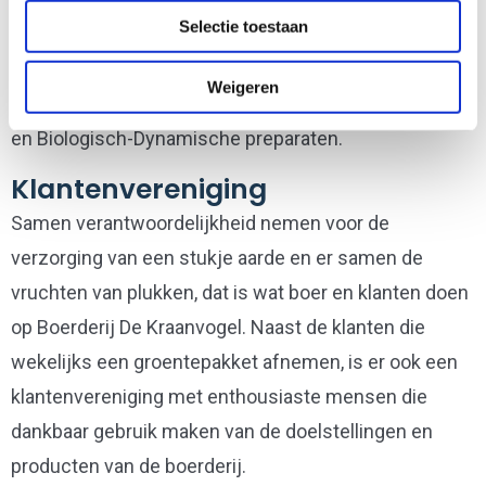
Selectie toestaan
willen laten gaan en dat zij deze slechts
ondersteunen met praktische landbouwkundige
Weigeren
maatregelen, zoals het gebruik van levende compost
en Biologisch-Dynamische preparaten.
Klantenvereniging
Samen verantwoordelijkheid nemen voor de
verzorging van een stukje aarde en er samen de
vruchten van plukken, dat is wat boer en klanten doen
op Boerderij De Kraanvogel. Naast de klanten die
wekelijks een groentepakket afnemen, is er ook een
klantenvereniging met enthousiaste mensen die
dankbaar gebruik maken van de doelstellingen en
producten van de boerderij.