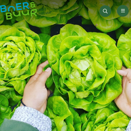
Men
Zoeken