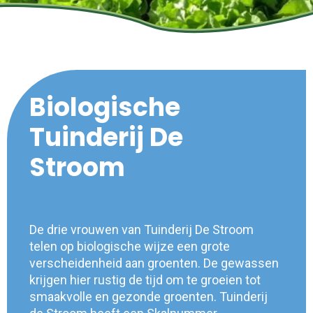
Biologische
Tuinderij De
Stroom
De drie vrouwen van Tuinderij De Stroom
telen op biologische wijze een grote
verscheidenheid aan groenten. De gewassen
krijgen hier rustig de tijd om te groeien tot
smaakvolle en gezonde groenten. Tuinderij