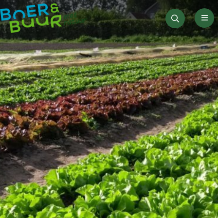
Men
Zoeken