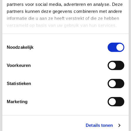
partners voor social media, adverteren en analyse. Deze
partners kunnen deze gegevens combineren met andere
informatie die u aan ze heeft verstrekt of die ze hebben
verzameld op basis van uw gebruik van hun services.
Toestemmingsselectie
Noodzakelijk
Voorkeuren
Statistieken
Groente- en fruitpakket
Marketing
Woon je in de driehoek Wageningen – Arnhem –
Nijmegen? Meld je dan aan voor de heerlijke
Details tonen