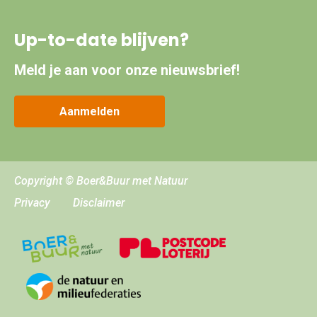
Up-to-date blijven?
Meld je aan voor onze nieuwsbrief!
Aanmelden
Copyright © Boer&Buur met Natuur
Privacy
Disclaimer