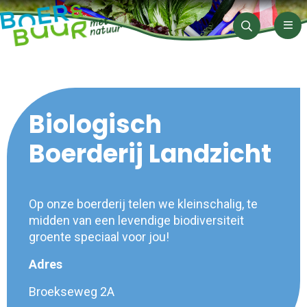
Men
Zoeken
Biologisch
Boerderij Landzicht
Op onze boerderij telen we kleinschalig, te
midden van een levendige biodiversiteit
groente speciaal voor jou!
Adres
Broekseweg 2A