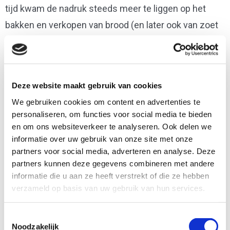
tijd kwam de nadruk steeds meer te liggen op het
bakken en verkopen van brood (en later ook van zoet
en hartig banket). In 2017 namen Jeroen, Bas en Anke
het stokje over. Samen met het personeel willen zij
de naam van De Knollentuin hoog houden: het
Deze website maakt gebruik van cookies
verkopen van goede, lekkere producten met aandacht
We gebruiken cookies om content en advertenties te
voor mens-, dier- en milieuvriendelijkheid.
personaliseren, om functies voor social media te bieden
en om ons websiteverkeer te analyseren. Ook delen we
informatie over uw gebruik van onze site met onze
partners voor social media, adverteren en analyse. Deze
partners kunnen deze gegevens combineren met andere
informatie die u aan ze heeft verstrekt of die ze hebben
verzameld op basis van uw gebruik van hun services.
Toestemmingsselectie
Noodzakelijk