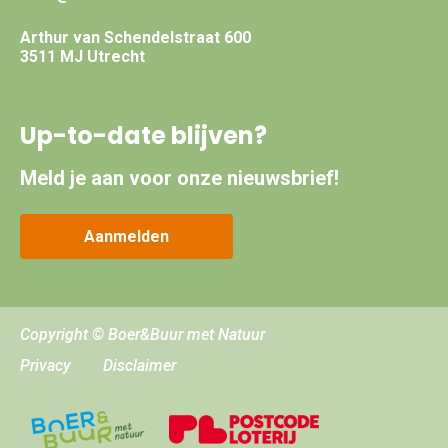
Arthur van Schendelstraat 600
3511 MJ Utrecht
Up-to-date blijven?
Meld je aan voor onze nieuwsbrief!
Aanmelden
Copyright © Boer&Buur met Natuur
Privacy
Disclaimer