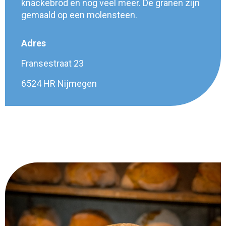
knäckebröd en nog veel meer. De granen zijn
gemaald op een molensteen.
Adres
Fransestraat 23
6524 HR Nijmegen