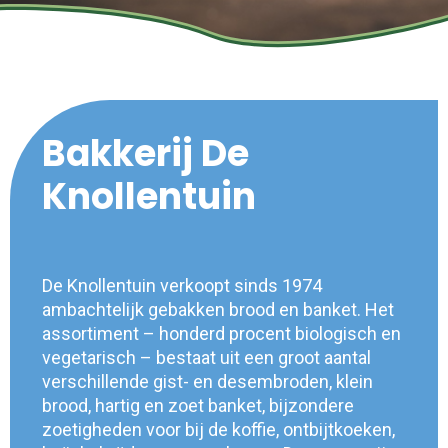
Bakkerij De
Knollentuin
De Knollentuin verkoopt sinds 1974
ambachtelijk gebakken brood en banket. Het
assortiment – honderd procent biologisch en
vegetarisch – bestaat uit een groot aantal
verschillende gist- en desembroden, klein
brood, hartig en zoet banket, bijzondere
zoetigheden voor bij de koffie, ontbijtkoeken,